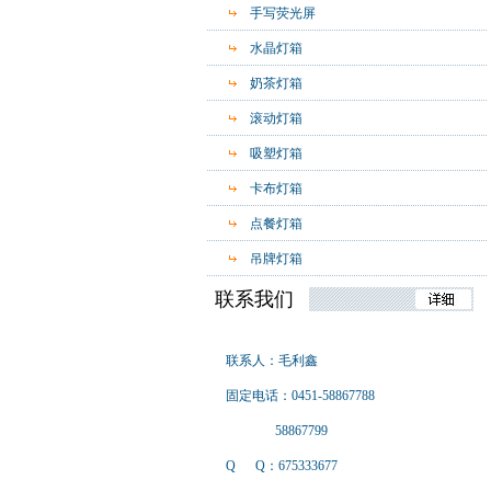
手写荧光屏
水晶灯箱
奶茶灯箱
滚动灯箱
吸塑灯箱
卡布灯箱
点餐灯箱
吊牌灯箱
联系我们
联系人：毛利鑫
固定电话：0451-58867788
58867799
Q Q：675333677