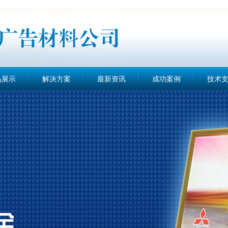
品展示
解决方案
最新资讯
成功案例
技术