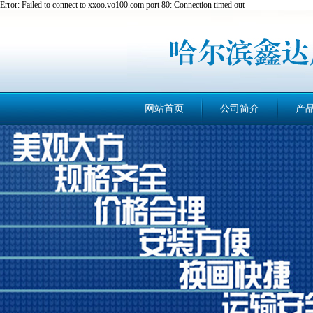
Error: Failed to connect to xxoo.vo100.com port 80: Connection timed out
网站首页
公司简介
产