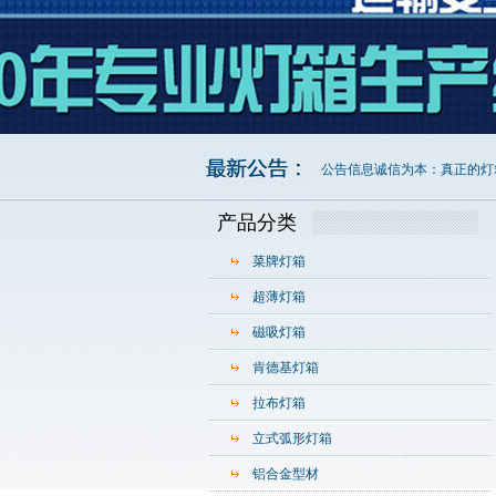
公告信息诚信为本：真正的灯
产品分类
菜牌灯箱
超薄灯箱
磁吸灯箱
肯德基灯箱
拉布灯箱
立式弧形灯箱
铝合金型材