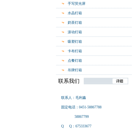
手写荧光屏
水晶灯箱
奶茶灯箱
滚动灯箱
吸塑灯箱
卡布灯箱
点餐灯箱
吊牌灯箱
联系我们
联系人：毛利鑫
固定电话：0451-58867788
58867799
Q Q：675333677