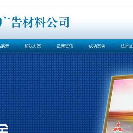
品展示
解决方案
最新资讯
成功案例
技术