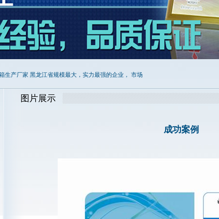
箱生产厂家 黑龙江省规模最大，实力最强的企业， 市场永远在变，诚信永远不变
图片展示
成功案例