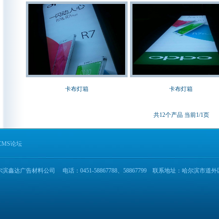
卡布灯箱
卡布灯箱
共12个产品 当前1/1页
CMS论坛
尔滨鑫达广告材料公司
电话：0451-58867788、58867799
联系地址：哈尔滨市道外区