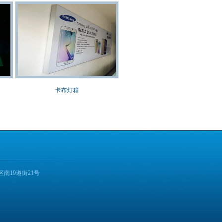
卡布灯箱
南19道街21号