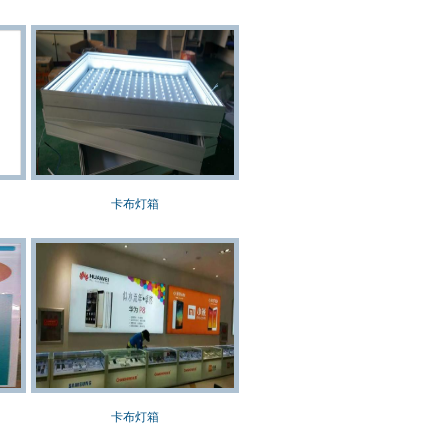
卡布灯箱
卡布灯箱