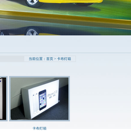
当前位置：
首页
>
卡布灯箱
卡布灯箱