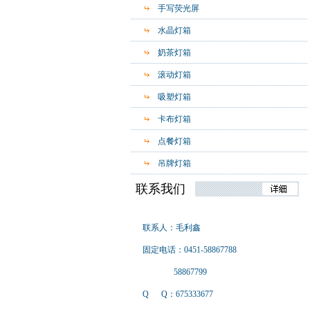
手写荧光屏
水晶灯箱
奶茶灯箱
滚动灯箱
吸塑灯箱
卡布灯箱
点餐灯箱
吊牌灯箱
联系我们
联系人：毛利鑫
固定电话：0451-58867788
58867799
Q Q：675333677