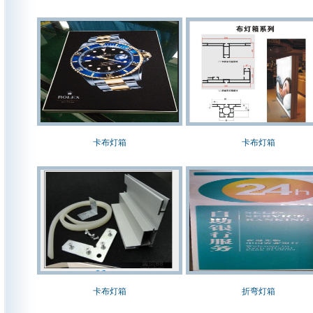
卡布灯箱
卡布灯箱
卡布灯箱
折弯灯箱