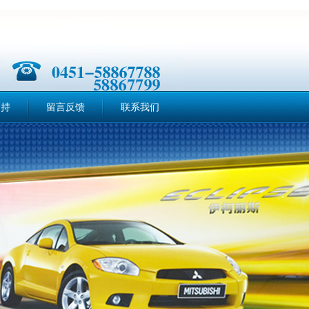
支持
留言反馈
联系我们